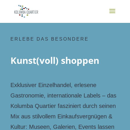
ERLEBE DAS BESONDERE
Kunst(voll) shoppen
Exklusiver Einzelhandel, erlesene
Gastronomie, internationale Labels – das
Kolumba Quartier fasziniert durch seinen
Mix aus stilvollem Einkaufsvergnügen &
Kultur: Museen, Galerien, Events lassen